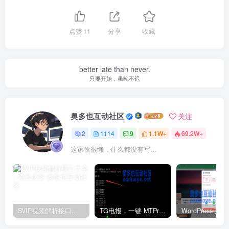
点赞
11
分享
收藏
better late than never.
只要开始，虽晚不迟
奥多也互动社区
关注
2
1114
9
1.1W+
69.2W+
这家伙很懒，什么都没有写...
SVIP视频解析接口大全 – 站长必备
TG电报，一键 MTProxy 网络代理工具脚本