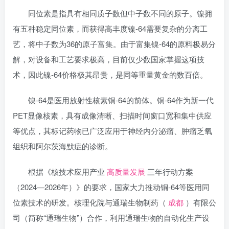
同位素是指具有相同质子数但中子数不同的原子。镍拥
有五种稳定同位素，而获得高丰度镍-64需要复杂的分离工
艺，将中子数为36的原子富集。由于富集镍-64的原料极易分
解，对设备和工艺要求极高，目前仅少数国家掌握这项技
术，因此镍-64价格极其昂贵，是同等重量黄金的数百倍。
镍-64是医用放射性核素铜-64的前体。铜-64作为新一代
PET显像核素，具有成像清晰、扫描时间窗口宽和集中供应
等优点，其标记药物已广泛应用于神经内分泌瘤、肿瘤乏氧
组织和阿尔茨海默症的诊断。
根据《核技术应用产业
高质量发展
三年行动方案
（2024—2026年）》的要求，国家大力推动铜-64等医用同
位素技术的研发。核理化院与通瑞生物制药（
成都
）有限公
司（简称“通瑞生物”）合作，利用通瑞生物的自动化生产设