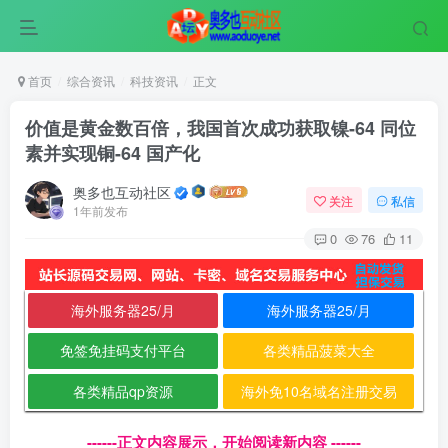
首页
综合资讯
科技资讯
正文
价值是黄金数百倍，我国首次成功获取镍-64 同位
素并实现铜-64 国产化
奥多也互动社区
关注
私信
1年前发布
0
76
11
海外服务器25/月
海外服务器25/月
免签免挂码支付平台
各类精品菠菜大全
各类精品qp资源
海外免10名域名注册交易
------正文内容展示，开始阅读新内容 ------