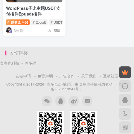
WordPress子比主题USDT支
付插件Epusdt插件
付费资源
66
# Epusdt
# USDT
# 支付
￥
3年前
1550
友情链接
奥多也科技
奥多码
友链申请
免责声明
广告合作
关于我们
互动社区
Copyright © 2017-2026 ·
奥多也互动社区
· 由
奥多也科技
强力驱动.
（ 粤ICP
备2020119241号 ）