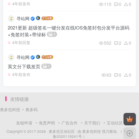
115
0
0
4年前发布
寻站网
2021更新 超级签名一键分发在线IOS免签封包分发平台源码
+免签封装+带绿标
1
552
2
0
4年前回复
寻站网
英文分下载发页
1
63
0
0
4年前发布
友情链接
奥多也科技
奥多码
友链申请
免责声明
广告合作
关于我们
互动社区
Copyright © 2017-2026 ·
奥多也互动社区
· 由
奥多也科技
强力驱动.
（ 粤ICP
备2020119241号 ）