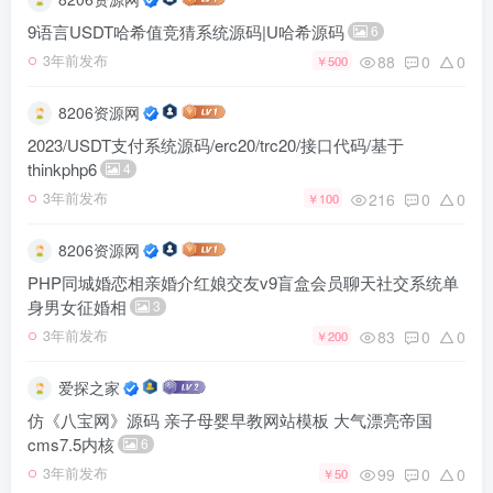
9语言USDT哈希值竞猜系统源码|U哈希源码
6
88
0
0
3年前发布
￥500
8206资源网
2023/USDT支付系统源码/erc20/trc20/接口代码/基于
thinkphp6
4
216
0
0
3年前发布
￥100
8206资源网
PHP同城婚恋相亲婚介红娘交友v9盲盒会员聊天社交系统单
身男女征婚相
3
83
0
0
3年前发布
￥200
爱探之家
仿《八宝网》源码 亲子母婴早教网站模板 大气漂亮帝国
cms7.5内核
6
99
0
0
3年前发布
￥50