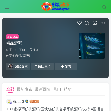
源码分享
精品源码
帖子 18
互动 2
关注 3
分享各类精品源码
超级版主
申请版主
发布
全部
最新发布
最新回复
热门
精华
GzLoG
TRX虚拟币矿机源码/区块链矿机交易系统源码/支持 4国语言