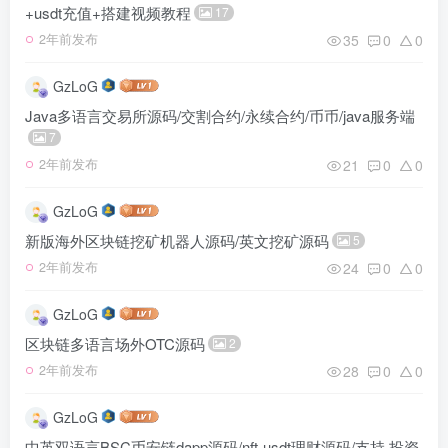
+usdt充值+搭建视频教程
17
35
0
0
2年前发布
GzLoG
Java多语言交易所源码/交割合约/永续合约/币币/java服务端
7
21
0
0
2年前发布
GzLoG
新版海外区块链挖矿机器人源码/英文挖矿源码
5
24
0
0
2年前发布
GzLoG
区块链多语言场外OTC源码
2
28
0
0
2年前发布
GzLoG
中英双语言BSC币安链dapp源码/nft-usdt理财源码/支持 投资