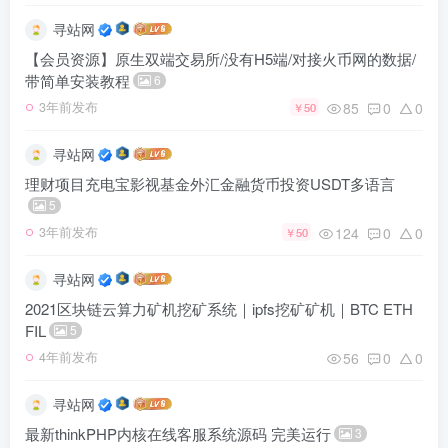
寻站网
【会员资源】原生双端交易所/没有H5端/对接火币网的数据/
带简单安装教程
6
85
0
0
3年前发布
￥50
寻站网
理财项目充电宝影视基金外汇金融货币投资USDT多语言
5
124
0
0
3年前发布
￥50
寻站网
2021区块链云算力矿机挖矿系统｜ipfs挖矿矿机｜BTC ETH
FIL
5
56
0
0
4年前发布
寻站网
最新thinkPHP内核在线客服系统源码 完美运行
3