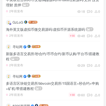
理财 质押
6
18
0
0
2年前发布
GzLoG
海外英文版虚拟币微交易源码/虚拟币开源系统源码
7
48
0
0
2年前发布
￥66
寻站网
新版多语言交易所/秒合约/币币合约/新币认购/平台币/搭建教
程
10
29
0
0
2年前发布
寻站网
多语言区块链交易所/bbvcoin交易所/15国语言+秒合约+申购
+矿机/带搭建教程
3
60
0
0
2年前发布
￥88
8206资源网