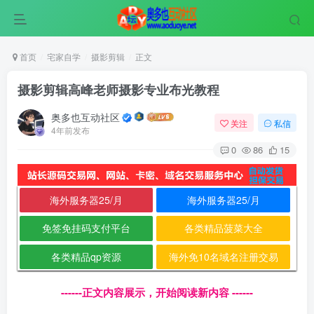
首页
宅家自学
摄影剪辑
正文
摄影剪辑高峰老师摄影专业布光教程
奥多也互动社区
关注
私信
4年前发布
0
86
15
海外服务器25/月
海外服务器25/月
免签免挂码支付平台
各类精品菠菜大全
各类精品qp资源
海外免10名域名注册交易
------正文内容展示，开始阅读新内容 ------