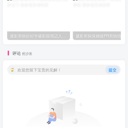
摄影剪辑好好学摄影跟我迈入摄影之门
摄影剪辑保姆级PR剪辑指
评论
抢沙发
欢迎您留下宝贵的见解！
提交