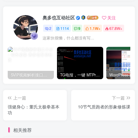
奥多也互动社区
关注
2
1114
9
1.1W+
67.8W+
这家伙很懒，什么都没有写...
SVIP视频解析接口大全 – 站长必备
TG电报，一键 MTProxy 网络代理工具脚本
上一篇
下一篇
强健身心：董氏太极拳基本
10节气质跑者的形象修炼课
功
相关推荐