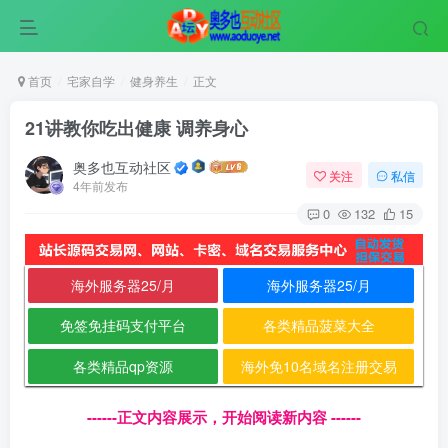
首页
宅家自学
健身养生
正文
21讲教你吃出健康 调养身心
奥多也互动社区
关注
私信
4年前发布
0
132
15
海外服务器25/月
海外服务器25/月
免签免挂码支付平台
各类精品菠菜大全
各类精品qp资源
海外免10名域名注册交易
------正文内容展示，开始阅读新内容 ------