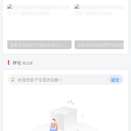
摄影剪辑好好学摄影跟我迈入摄影之门
摄影剪辑保姆级PR剪辑指
评论
抢沙发
欢迎您留下宝贵的见解！
提交