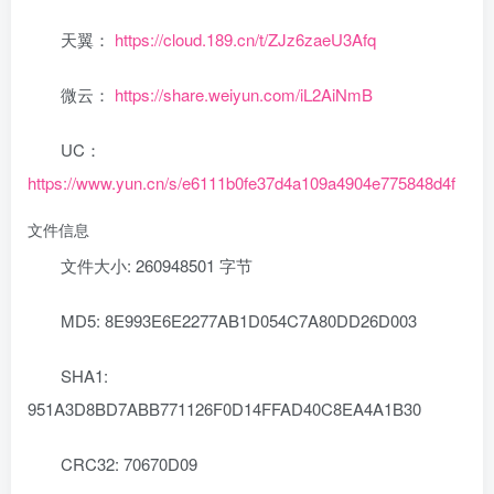
天翼：
https://cloud.189.cn/t/ZJz6zaeU3Afq
微云：
https://share.weiyun.com/iL2AiNmB
UC：
https://www.yun.cn/s/e6111b0fe37d4a109a4904e775848d4f
文件信息
文件大小: 260948501 字节
MD5: 8E993E6E2277AB1D054C7A80DD26D003
SHA1:
951A3D8BD7ABB771126F0D14FFAD40C8EA4A1B30
CRC32: 70670D09