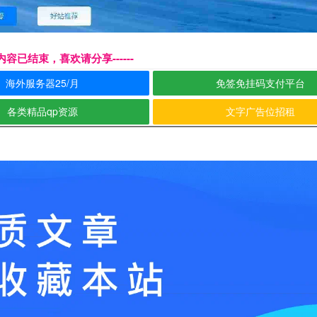
本页内容已结束，喜欢请分享------
海外服务器25/月
免签免挂码支付平台
各类精品qp资源
文字广告位招租