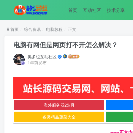
首页
互动社区
技术分享
首页
综合资讯
电脑教程
正文
电脑有网但是网页打不开怎么解决？
奥多也互动社区
1年前发布
海外服务器25/月
各类精品菠菜大全
------正