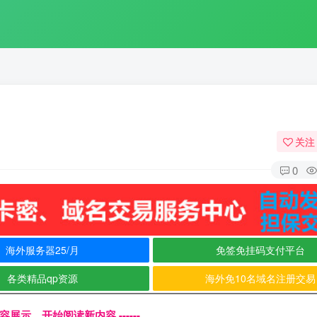
关注
0
海外服务器25/月
免签免挂码支付平台
各类精品qp资源
海外免10名域名注册交易
文内容展示，开始阅读新内容 ------