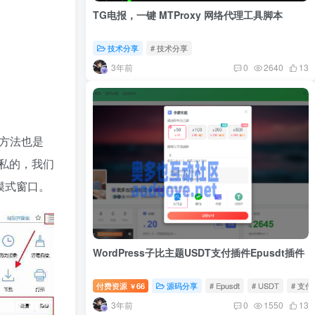
TG电报，一键 MTProxy 网络代理工具脚本
技术分享
# 技术分享
3年前
0
2640
13
的方法也是
私的，我们
身模式窗口。
WordPress子比主题USDT支付插件Epusdt插件
付费资源
66
源码分享
# Epusdt
# USDT
# 支付
￥
3年前
0
1550
13