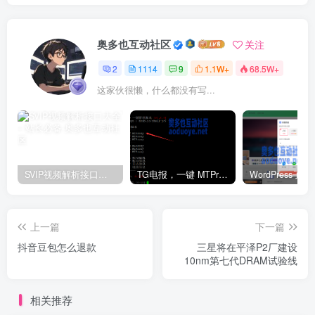
奥多也互动社区
关注
2
1114
9
1.1W+
68.5W+
这家伙很懒，什么都没有写...
SVIP视频解析接口大全 – 站长必备
TG电报，一键 MTProxy 网络代理工具脚本
上一篇
下一篇
抖音豆包怎么退款
三星将在平泽P2厂建设
10nm第七代DRAM试验线
相关推荐