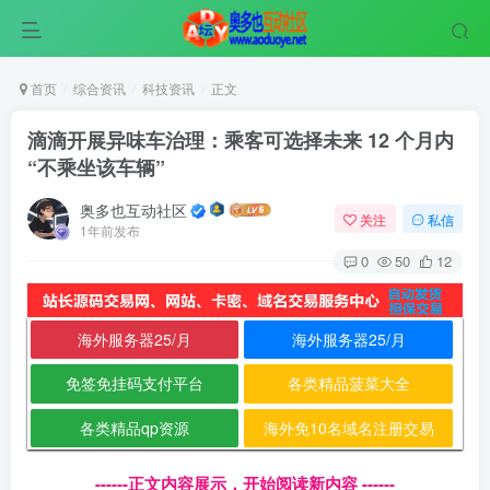
首页
综合资讯
科技资讯
正文
滴滴开展异味车治理：乘客可选择未来 12 个月内
“不乘坐该车辆”
奥多也互动社区
关注
私信
1年前发布
0
50
12
海外服务器25/月
海外服务器25/月
免签免挂码支付平台
各类精品菠菜大全
各类精品qp资源
海外免10名域名注册交易
------正文内容展示，开始阅读新内容 ------