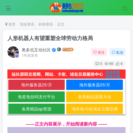
首页
综合资讯
科技资讯
正文
人形机器人有望重塑全球劳动力格局
奥多也互动社区
关注
私信
1年前发布
0
66
6
海外服务器25/月
海外服务器25/月
免签免挂码支付平台
各类精品菠菜大全
各类精品qp资源
海外免10名域名注册交易
------正文内容展示，开始阅读新内容 ------