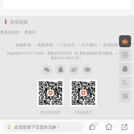
友情链接
奥多也科技
奥多码
友链申请
免责声明
广告合作
关于我们
互动社区
Copyright © 2017-2026 ·
奥多也互动社区
· 由
奥多也科技
强力驱动.
（ 粤ICP
备2020119241号 ）
扫码加QQ群
扫码加微信
12
欢迎您留下宝贵的见解！