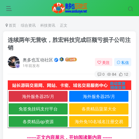
首页
综合资讯
科技资讯
正文
连续两年无营收，胜宏科技完成巨额亏损子公司注
销
奥多也互动社区
关注
私信
1年前发布
0
84
12
海外服务器25/月
海外服务器25/月
免签免挂码支付平台
各类精品菠菜大全
各类精品qp资源
海外免10名域名注册交易
------正文内容展示，开始阅读新内容 ------