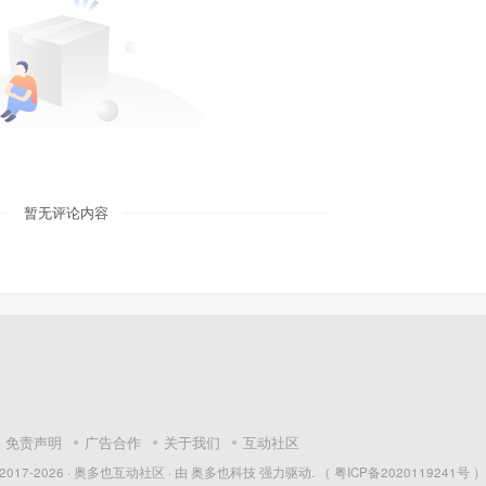
暂无评论内容
免责声明
广告合作
关于我们
互动社区
 2017-2026 ·
奥多也互动社区
· 由
奥多也科技
强力驱动.
（ 粤ICP备2020119241号 ）