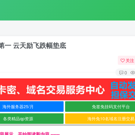
第一 云天励飞跌幅垫底
关注
0
海外服务器25/月
免签免挂码支付平台
各类精品qp资源
海外免10名域名注册交易
文内容展示，开始阅读新内容 ------