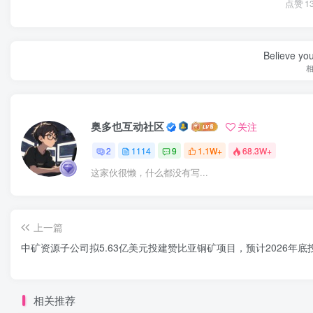
点赞
1
Believe you
奥多也互动社区
关注
2
1114
9
1.1W+
68.3W+
这家伙很懒，什么都没有写...
上一篇
中矿资源子公司拟5.63亿美元投建赞比亚铜矿项目，预计2026年底
相关推荐