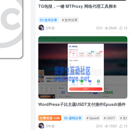
TG电报，一键 MTProxy 网络代理工具脚本
技术分享
# 技术分享
3年前
0
2640
13
WordPress子比主题USDT支付插件Epusdt插件
付费资源
66
源码分享
# Epusdt
# USDT
# 支付
￥
3年前
0
1550
13