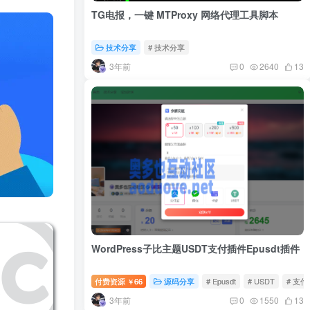
TG电报，一键 MTProxy 网络代理工具脚本
技术分享
# 技术分享
3年前
0
2640
13
WordPress子比主题USDT支付插件Epusdt插件
付费资源
66
源码分享
# Epusdt
# USDT
# 支付
￥
3年前
0
1550
13