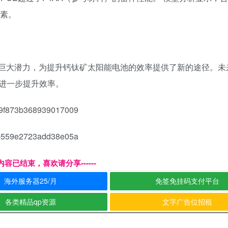
因素。
的巨大潜力，为提升钙钛矿太阳能电池的效率提供了新的途径。未
进一步提升效率。
9f873b368939017009
b559e2723add38e05a
本页内容已结束，喜欢请分享------
海外服务器25/月
免签免挂码支付平台
各类精品qp资源
文字广告位招租