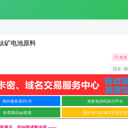
钛矿电池原料
关注
0
海外服务器25/月
免签免挂码支付平台
各类精品qp资源
海外免10名域名注册交易
文内容展示，开始阅读新内容 ------