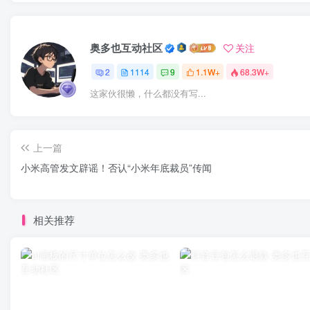
奥多也互动社区
关注
2
1114
9
1.1W+
68.3W+
这家伙很懒，什么都没有写...
上一篇
小米高管发文辟谣！否认“小米年底裁员”传闻
相关推荐