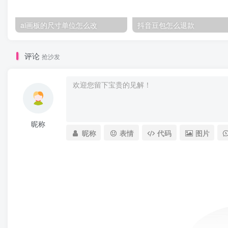
ai画板的尺寸单位怎么改
抖音豆包怎么退款
评论
抢沙发
昵称
昵称
表情
代码
图片