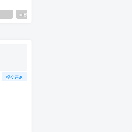
ae模板如何修改项目素材时长教程
华为ai音箱mini怎么用
提交评论