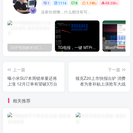
1
1114
9
1.1W+
68.5W+
这家伙很懒，什么都没有写...
SVIP视频解析接口大全 – 站长必备
TG电报，一键 MTProxy 网络代理工具脚本
上一篇
下一篇
曝小米SU7本周锁单量还将
领克Z20上市快报出炉 消费
上涨 12月订单有望破3万台
者为拿补贴上演抢车大战
相关推荐