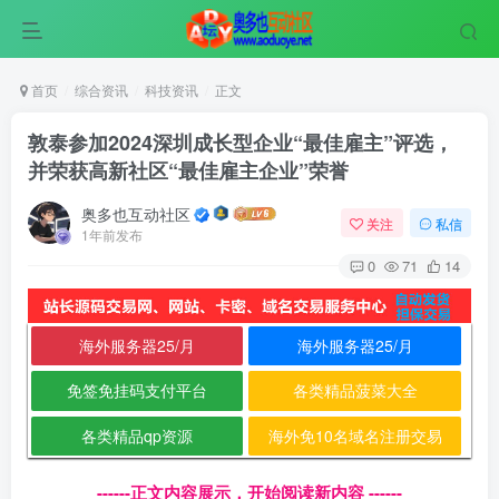
首页
综合资讯
科技资讯
正文
敦泰参加2024深圳成长型企业“最佳雇主”评选，
并荣获高新社区“最佳雇主企业”荣誉
奥多也互动社区
关注
私信
1年前发布
0
71
14
海外服务器25/月
海外服务器25/月
免签免挂码支付平台
各类精品菠菜大全
各类精品qp资源
海外免10名域名注册交易
------正文内容展示，开始阅读新内容 ------