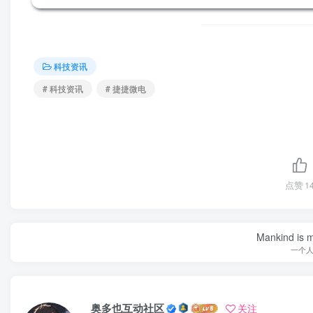
科技资讯
# 科技资讯
# 捷捷微电
点赞
1
Mankind is ma
一个
奥多也互动社区
关注