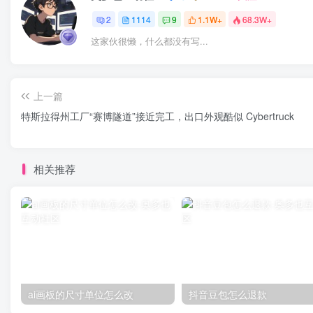
2
1114
9
1.1W+
68.3W+
这家伙很懒，什么都没有写...
上一篇
特斯拉得州工厂“赛博隧道”接近完工，出口外观酷似 Cybertruck
相关推荐
ai画板的尺寸单位怎么改
抖音豆包怎么退款