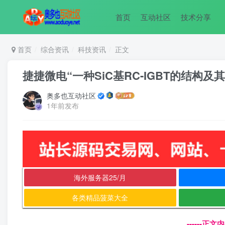
首页
互动社区
技术分享
首页
综合资讯
科技资讯
正文
捷捷微电“一种SiC基RC-IGBT的结构
奥多也互动社区
1年前发布
海外服务器25/月
各类精品菠菜大全
------正