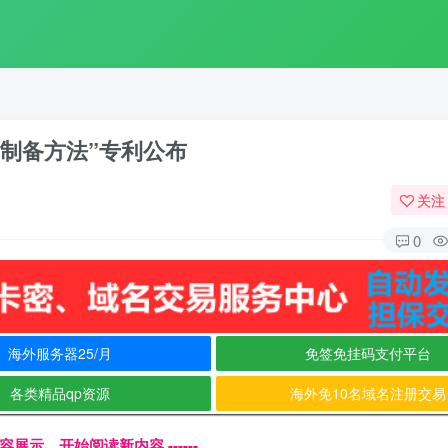
及其制备方法”专利公布
关注
0
海外服务器25/月
免签免挂码支付平台
各类精品qp资源
海外免10名域名注册交易
文内容展示，开始阅读新内容 ------