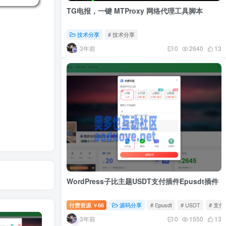
TG电报，一键 MTProxy 网络代理工具脚本
技术分享
# 技术分享
3年前
0
2640
13
WordPress子比主题USDT支付插件Epusdt插件
付费资源
66
源码分享
# Epusdt
# USDT
# 支付
￥
3年前
0
1550
13