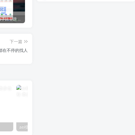
WordPress子比主题USDT支付插件Epusdt插件
ThinkPHP系统后台密码忘记解决方法
为什么优酷视频打不开 优酷视频无法打开解决步骤
下一篇
天都在不停的找人
ae模板如何修改项目素材时长教程
华为ai音箱mini怎么用