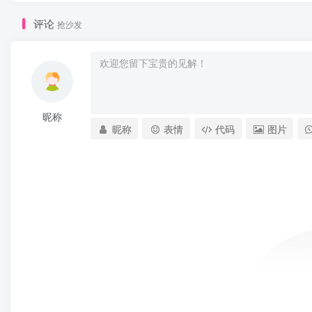
评论
抢沙发
昵称
昵称
表情
代码
图片