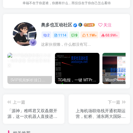
幸福不在于你是谁，你拥有什么，而仅仅在于你自己怎么看待
奥多也互动社区
关注
2
1114
9
1.1W+
68.9W+
这家伙很懒，什么都没有写...
SVIP视频解析接口大全 – 站长必备
TG电报，一键 MTProxy 网络代理工具脚本
上一篇
下一篇
「源神」稚晖君又双叒叕开
上海机场联络线开通初期运
源，这一次机器人直接进入
营，虹桥、浦东两大国际机
人类生活！
场 40 分钟通达
相关推荐