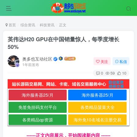
首页
综合资讯
科技资讯
正文
英伟达H20 GPU在中国销量惊人，每季度增长
50%
奥多也互动社区
关注
私信
1年前发布
0
59
10
海外服务器25/月
海外服务器25/月
免签免挂码支付平台
各类精品菠菜大全
各类精品qp资源
海外免10名域名注册交易
------正文内容展示，开始阅读新内容 ------