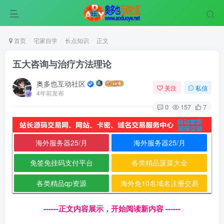
首页
宅家自学
长点知识
正文
五大咨询与治疗方法理论
奥多也互动社区
关注
私信
4年前发布
0
157
7
海外服务器25/月
海外服务器25/月
免签免挂码支付平台
各类精品菠菜大全
各类精品qp资源
海外免10名域名注册交易
------正文内容展示，开始阅读新内容 ------