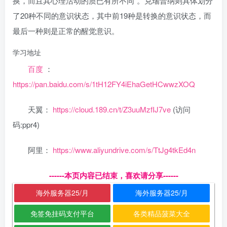
换，而且其心理活动的质已有所不同”。克瑞普纳则具体划分
了20种不同的意识状态，其中前19种是转换的意识状态，而
最后一种则是正常的醒觉意识。
学习地址
百度
：
https://pan.baidu.com/s/1tH12FY4iEhaGetHCwwzXOQ
天翼：
https://cloud.189.cn/t/Z3uuMzfIJ7ve
(访问
码:ppr4)
阿里：
https://www.aliyundrive.com/s/TtJg4tkEd4n
------本页内容已结束，喜欢请分享------
海外服务器25/月
海外服务器25/月
免签免挂码支付平台
各类精品菠菜大全