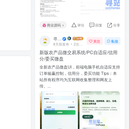
商业源码
评分
回复
分享
寻站网
关注
私信
8天前发布
2次阅读
新版农产品微交易系统/PC自适应/信用
分/委买微盘
全新农产品微盘UI，前端电脑手机自适应支持
订单输赢控制，信用分，委买功能 Tips：本
站所有程序均为互联网收集整理和网友上
传。...