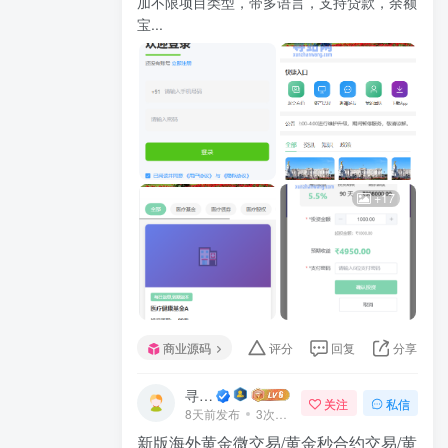
加不限项目类型，带多语言，支持贷款，余额
宝...
+17
商业源码
评分
回复
分享
寻站网
关注
私信
8天前发布
3次阅读
新版海外黄金微交易/黄金秒合约交易/黄