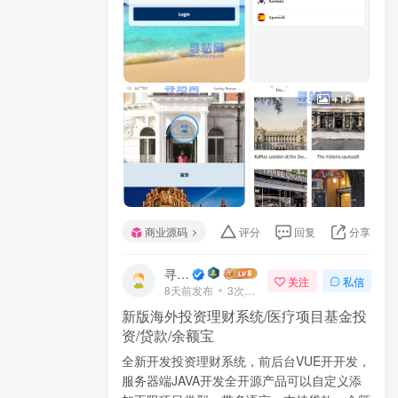
+16
商业源码
评分
回复
分享
寻站网
关注
私信
8天前发布
3次阅读
新版海外投资理财系统/医疗项目基金投
资/贷款/余额宝
全新开发投资理财系统，前后台VUE开开发，
服务器端JAVA开发全开源产品可以自定义添