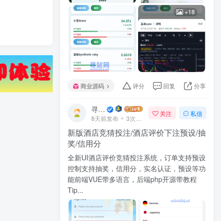
+18
商业源码
评分
回复
分享
寻站网
关注
私信
8天前发布
3次阅读
新版酒店竞猜投注/酒店评价下注预设/抽
奖/信用分
全新UI酒店评价竞猜投注系统，订单支持预设
控制支持抽奖，信用分，实名认证，预设等功
能前端VUE带多语言，后端php开源带教程
Tip...