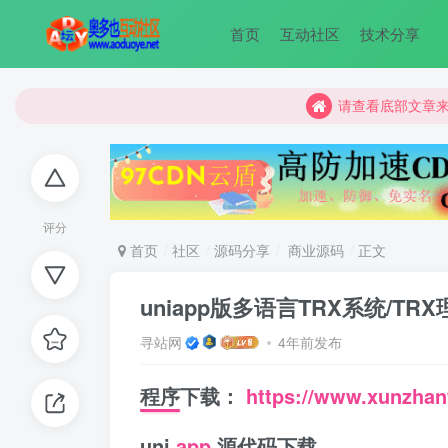
首页
互动社区
技术分享
请查看底部文章
请查看底部文章
请查看底部文章
评分
首页
社区
源码分享
商业源码
正文
uniapp版多语言TRX系统/T
寻站网
4年前发布
程序下载：
https://www.xunzha
uni
app
源代码下载