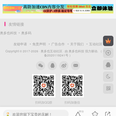
友情链接
奥多也科技
奥多码
友链申请
免责声明
广告合作
关于我们
互动社区
Copyright © 2017-2026 ·
奥多也互动社区
· 由
奥多也科技
强力驱动.
（ 粤ICP
备2020119241号 ）
扫码加QQ群
扫码加微信
评分
欢迎您留下宝贵的见解！