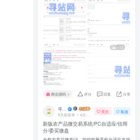
+13
商业源码
评分
回复
分享
寻站网
关注
私信
9天前发布
4次阅读
新版农产品微交易系统/PC自适应/信用
分/委买微盘
全新农产品微盘UI，前端电脑手机自适应支持