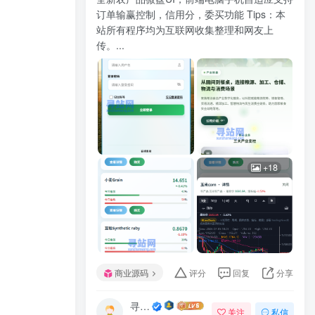
订单输赢控制，信用分，委买功能 Tips：本
站所有程序均为互联网收集整理和网友上
传。...
+18
商业源码
评分
回复
分享
寻站网
关注
私信