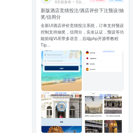
9天前发布
5次阅读
新版酒店竞猜投注/酒店评价下注预设/抽
奖/信用分
全新UI酒店评价竞猜投注系统，订单支持预设
控制支持抽奖，信用分，实名认证，预设等功
能前端VUE带多语言，后端php开源带教程
Tip...
+16