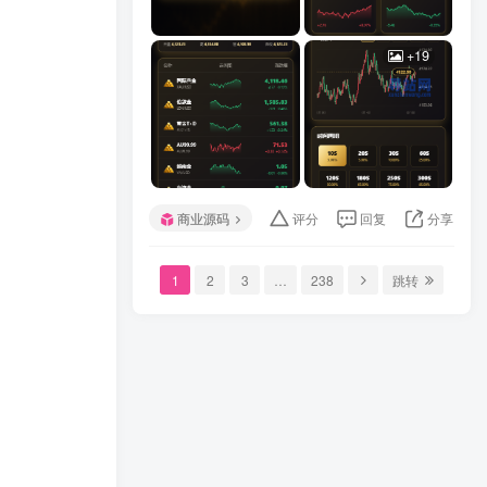
+19
商业源码
评分
回复
分享
1
2
3
…
238
跳转