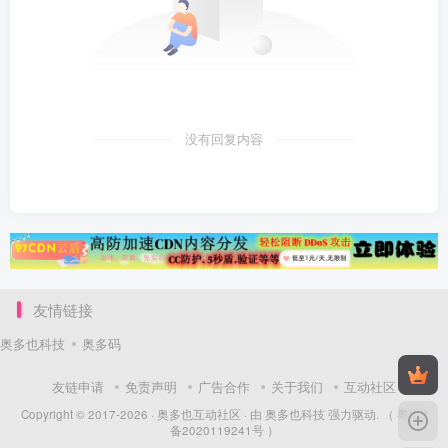
没有回复内容
友情链接
奥多也科技
奥多码
友链申请
免责声明
广告合作
关于我们
互动社区
Copyright © 2017-2026 ·
奥多也互动社区
· 由
奥多也科技
强力驱动.
（ 粤ICP
备2020119241号 ）