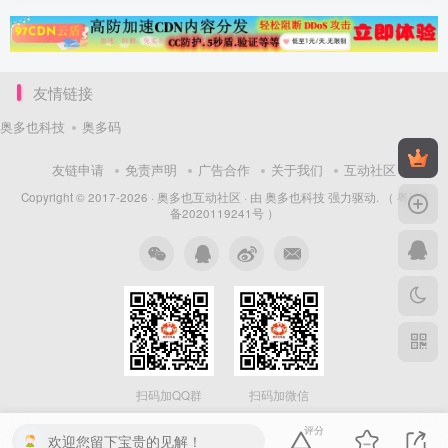
友情链接
奥多也科技
奥多码
友链申请
免责声明
广告合作
关于我们
互动社区
Copyright © 2017-2026 ·
奥多也互动社区
· 由
奥多也科技
强力驱动.
（ 粤ICP
备2020119241号 ）
扫码加QQ群
扫码加微信
评分
欢迎您留下宝贵的见解！