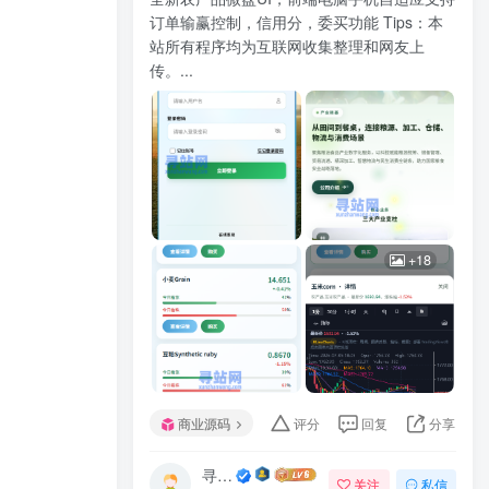
订单输赢控制，信用分，委买功能 Tips：本
站所有程序均为互联网收集整理和网友上
传。...
+18
商业源码
评分
回复
分享
寻站网
关注
私信