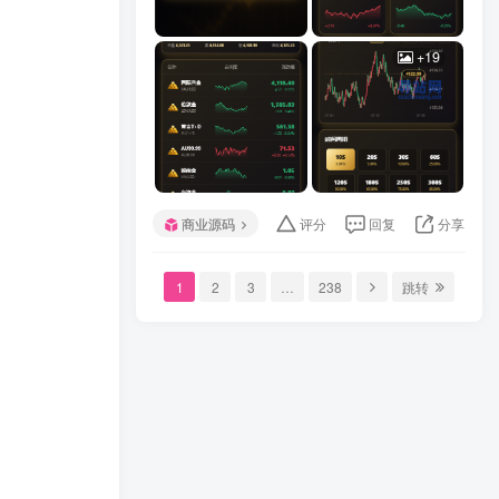
+19
商业源码
评分
回复
分享
1
2
3
…
238
跳转