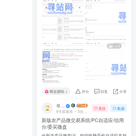
+13
商业源码
评分
回复
分享
寻站网
关注
私信
9天前发布
5次阅读
新版农产品微交易系统/PC自适应/信用
分/委买微盘
全新农产品微盘UI，前端电脑手机自适应支持