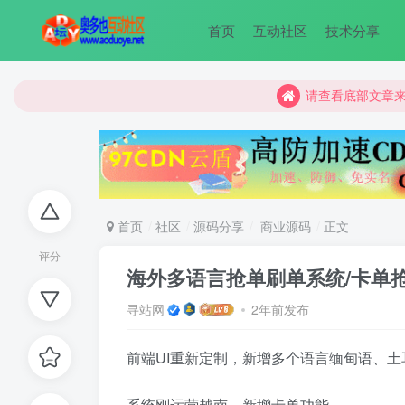
首页
互动社区
技术分享
请查看底部文章
请查看底部文章
请查看底部文章
首页
社区
源码分享
商业源码
正文
评分
海外多语言抢单刷单系统/卡单
寻站网
2年前发布
前端UI重新定制，新增多个语言缅甸语、
系统刚运营越南，新增卡单功能