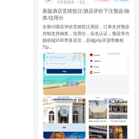
9天前发布
5次阅读
新版酒店竞猜投注/酒店评价下注预设/抽
奖/信用分
全新UI酒店评价竞猜投注系统，订单支持预设
控制支持抽奖，信用分，实名认证，预设等功
能前端VUE带多语言，后端php开源带教程
Tip...
+16