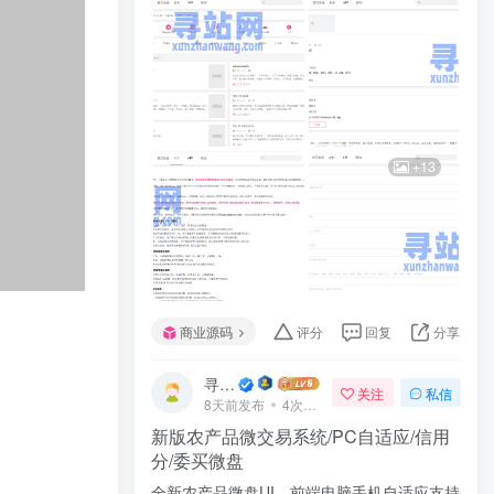
+13
商业源码
评分
回复
分享
寻站网
关注
私信
8天前发布
4次阅读
新版农产品微交易系统/PC自适应/信用
分/委买微盘
全新农产品微盘UI，前端电脑手机自适应支持