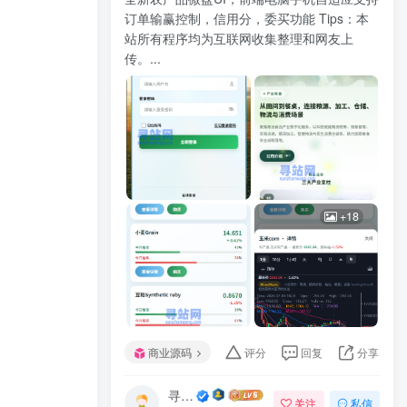
订单输赢控制，信用分，委买功能 Tips：本
站所有程序均为互联网收集整理和网友上
传。...
+18
商业源码
评分
回复
分享
寻站网
关注
私信