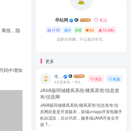
寻站网
关注
，离线，隐
1173
0
0
25
15.2W+
这家伙很懒，什么都没有写...
更多
代码中增加
寻站网
关注
私信
4天前发布
9次阅读
JAVA版同城楼凤系统/楼凤茶馆/信息发
布/信息网
JAVA版同城楼凤系统/楼凤茶馆/信息发布/信
息网此套是开源版本，前端uniapp开发电脑手
机自适应，后台VUE，服务端JAVA开发全开
源 T...