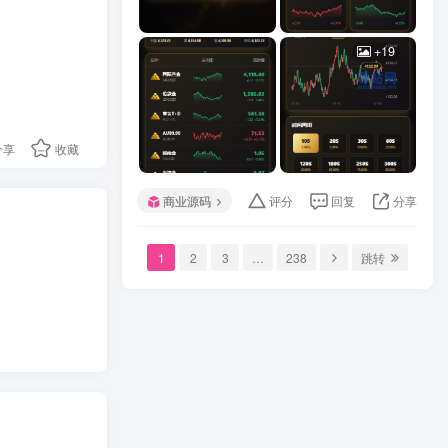
+19
分享
收藏
商业源码
评分
回复
分享
1
2
3
…
238
跳转