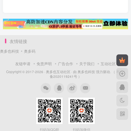
友情链接
奥多也科技
奥多码
友链申请
免责声明
广告合作
关于我们
互动社区
Copyright © 2017-2026 ·
奥多也互动社区
· 由
奥多也科技
强力驱动.
（ 粤ICP
备2020119241号 ）
扫码加QQ群
扫码加微信