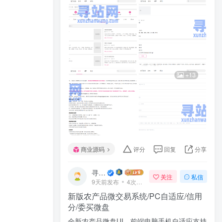
+13
商业源码
评分
回复
分享
寻站网
关注
私信
9天前发布
4次阅读
新版农产品微交易系统/PC自适应/信用
分/委买微盘
全新农产品微盘UI，前端电脑手机自适应支持