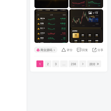
+19
商业源码
评分
回复
分享
1
2
3
…
238
跳转