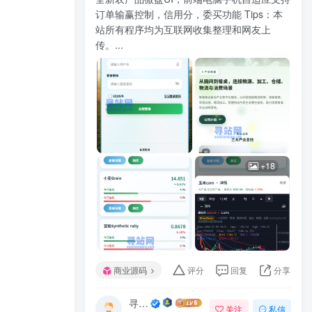
订单输赢控制，信用分，委买功能 Tips：本
站所有程序均为互联网收集整理和网友上
传。...
+18
商业源码
评分
回复
分享
寻站网
关注
私信