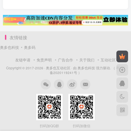
友情链接
奥多也科技
奥多码
友链申请
免责声明
广告合作
关于我们
互动社区
Copyright © 2017-2026 ·
奥多也互动社区
· 由
奥多也科技
强力驱动.
（ 粤ICP
备2020119241号 ）
扫码加QQ群
扫码加微信