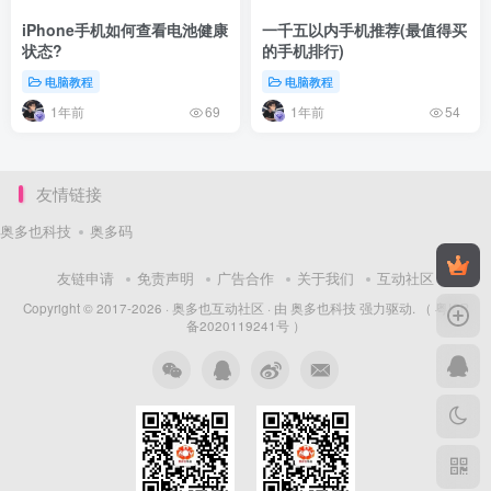
iPhone手机如何查看电池健康
一千五以内手机推荐(最值得买
状态?
的手机排行)
电脑教程
电脑教程
1年前
1年前
69
54
友情链接
奥多也科技
奥多码
友链申请
免责声明
广告合作
关于我们
互动社区
Copyright © 2017-2026 ·
奥多也互动社区
· 由
奥多也科技
强力驱动.
（ 粤ICP
备2020119241号 ）