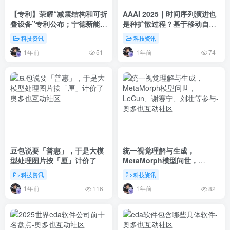
【专利】荣耀“减震结构和可折
AAAI 2025｜时间序列演进也
叠设备”专利公布；宁德新能源
是种扩散过程？基于移动自回
“二次电池及其封装方法、封
归的时序扩散预测模型
科技资讯
科技资讯
头”专利公布
1年前
1年前
51
74
豆包说要「普惠」，于是大模
统一视觉理解与生成，
型处理图片按「厘」计价了
MetaMorph模型问世，
LeCun、谢赛宁、刘壮等参与
科技资讯
科技资讯
1年前
1年前
116
82