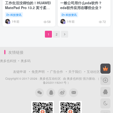
工作生活没得怕的！HUAWEI
一般公司用什么eda软件？
MatePad Pro 13.2 英寸柔光
eda软件应用在哪些企业？
版发售
科技资讯
科技资讯
1年前
1年前
58
72
1
2
友情链接
奥多也科技
奥多码
友链申请
免责声明
广告合作
关于我们
互动社区
Copyright © 2017-2026 ·
奥多也互动社区
· 由
奥多也科技
强力驱动.
（ 粤ICP
备2020119241号 ）