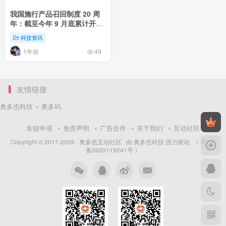
我国施行产品召回制度 20 周
年：截至今年 9 月底累计开展
缺陷汽车召回 3023 次，涉及
科技资讯
车辆达 1.12 亿辆
1年前
49
友情链接
奥多也科技
奥多码
友链申请
免责声明
广告合作
关于我们
互动社区
Copyright © 2017-2026 ·
奥多也互动社区
· 由
奥多也科技
强力驱动.
（ 粤ICP
备2020119241号 ）