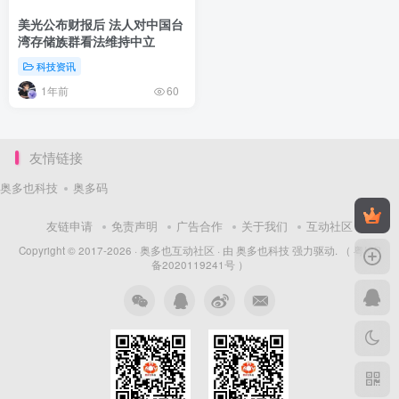
美光公布财报后 法人对中国台
湾存储族群看法维持中立
科技资讯
1年前
60
友情链接
奥多也科技
奥多码
友链申请
免责声明
广告合作
关于我们
互动社区
Copyright © 2017-2026 ·
奥多也互动社区
· 由
奥多也科技
强力驱动.
（ 粤ICP
备2020119241号 ）