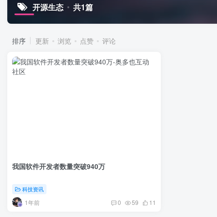
开源生态
共1篇
排序
更新
浏览
点赞
评论
我国软件开发者数量突破940万
科技资讯
1年前
0
59
11