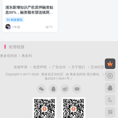
浦东新增知识产权质押融资贴
息50%，融资额有望连续两年
翻番
科技资讯
1年前
71
友情链接
奥多也科技
奥多码
友链申请
免责声明
广告合作
关于我们
互动社区
Copyright © 2017-2026 ·
奥多也互动社区
· 由
奥多也科技
强力驱动.
（ 粤ICP
备2020119241号 ）