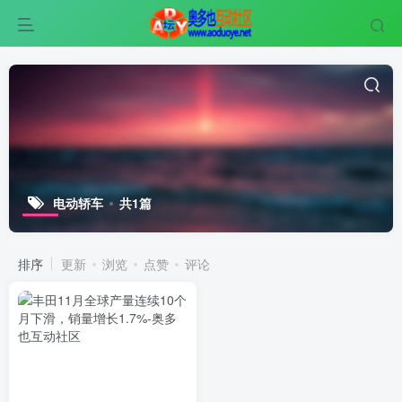
电动轿车
共1篇
排序
更新
浏览
点赞
评论