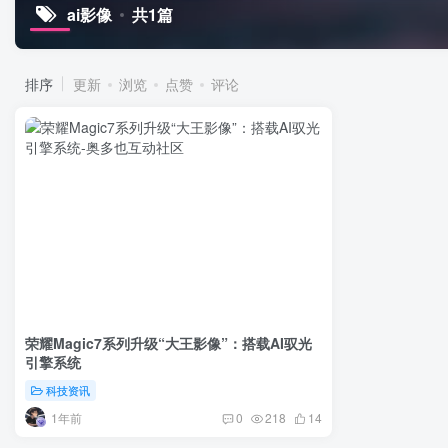
ai影像
共1篇
排序
更新
浏览
点赞
评论
荣耀Magic7系列升级“大王影像”：搭载AI驭光
引擎系统
科技资讯
1年前
0
218
14