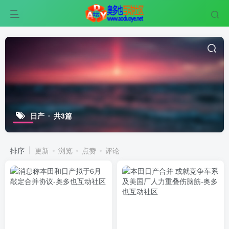
日产
共3篇
排序
更新
浏览
点赞
评论