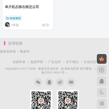
单片机左移右移怎么写
科技资讯
1年前
72
友情链接
奥多也科技
奥多码
友链申请
免责声明
广告合作
关于我们
互动社区
Copyright © 2017-2026 ·
奥多也互动社区
· 由
奥多也科技
强力驱动.
（ 粤ICP
备2020119241号 ）