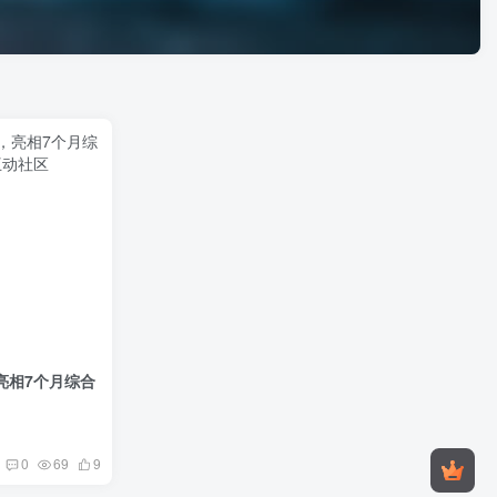
亮相7个月综合
0
69
9